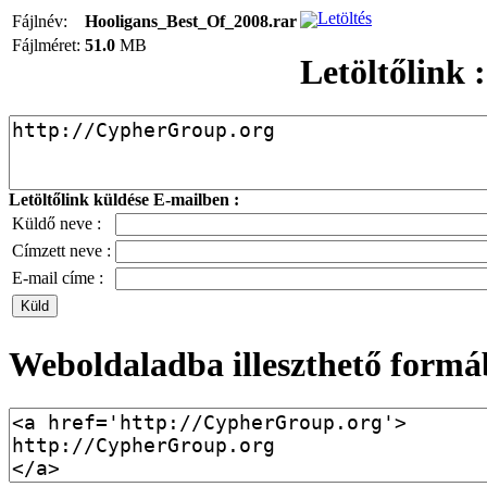
Letöltés
Fájlnév:
Hooligans_Best_Of_2008.rar
Fájlméret:
51.0
MB
Letöltőlink :
Letöltőlink küldése E-mailben :
Küldő neve :
Címzett neve :
E-mail címe :
Weboldaladba illeszthető formá