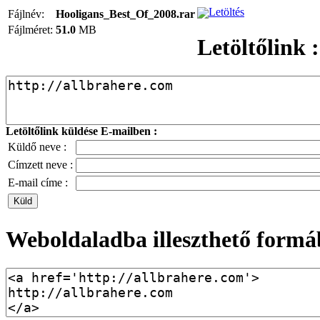
Letöltés
Fájlnév:
Hooligans_Best_Of_2008.rar
Fájlméret:
51.0
MB
Letöltőlink :
Letöltőlink küldése E-mailben :
Küldő neve :
Címzett neve :
E-mail címe :
Weboldaladba illeszthető formá