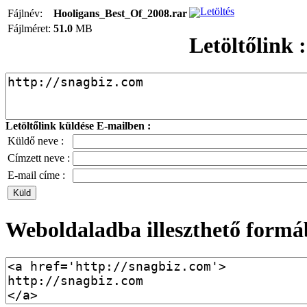
Letöltés
Fájlnév:
Hooligans_Best_Of_2008.rar
Fájlméret:
51.0
MB
Letöltőlink :
Letöltőlink küldése E-mailben :
Küldő neve :
Címzett neve :
E-mail címe :
Weboldaladba illeszthető formá