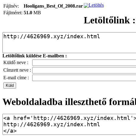
Letöltés
Fájlnév:
Hooligans_Best_Of_2008.rar
Fájlméret:
51.0
MB
Letöltőlink :
Letöltőlink küldése E-mailben :
Küldő neve :
Címzett neve :
E-mail címe :
Weboldaladba illeszthető formá