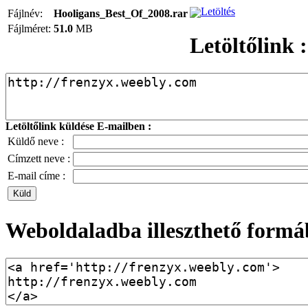
Letöltés
Fájlnév:
Hooligans_Best_Of_2008.rar
Fájlméret:
51.0
MB
Letöltőlink :
Letöltőlink küldése E-mailben :
Küldő neve :
Címzett neve :
E-mail címe :
Weboldaladba illeszthető formá