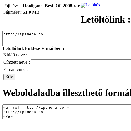
Letöltés
Fájlnév:
Hooligans_Best_Of_2008.rar
Fájlméret:
51.0
MB
Letöltőlink :
Letöltőlink küldése E-mailben :
Küldő neve :
Címzett neve :
E-mail címe :
Weboldaladba illeszthető formá