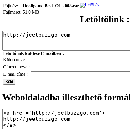
Letöltés
Fájlnév:
Hooligans_Best_Of_2008.rar
Fájlméret:
51.0
MB
Letöltőlink :
Letöltőlink küldése E-mailben :
Küldő neve :
Címzett neve :
E-mail címe :
Weboldaladba illeszthető formá