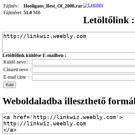
Letöltés
Fájlnév:
Hooligans_Best_Of_2008.rar
Fájlméret:
51.0
MB
Letöltőlink :
Letöltőlink küldése E-mailben :
Küldő neve :
Címzett neve :
E-mail címe :
Weboldaladba illeszthető formá