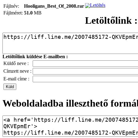
Letöltés
Fájlnév:
Hooligans_Best_Of_2008.rar
Fájlméret:
51.0
MB
Letöltőlink :
Letöltőlink küldése E-mailben :
Küldő neve :
Címzett neve :
E-mail címe :
Weboldaladba illeszthető formá