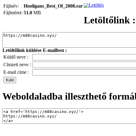
Letöltés
Fájlnév:
Hooligans_Best_Of_2008.rar
Fájlméret:
51.0
MB
Letöltőlink :
Letöltőlink küldése E-mailben :
Küldő neve :
Címzett neve :
E-mail címe :
Weboldaladba illeszthető formá