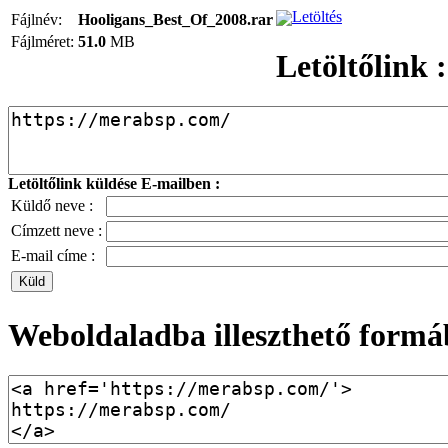
Letöltés
Fájlnév:
Hooligans_Best_Of_2008.rar
Fájlméret:
51.0
MB
Letöltőlink :
Letöltőlink küldése E-mailben :
Küldő neve :
Címzett neve :
E-mail címe :
Weboldaladba illeszthető formá