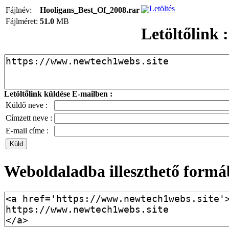
Letöltés
Fájlnév:
Hooligans_Best_Of_2008.rar
Fájlméret:
51.0
MB
Letöltőlink :
Letöltőlink küldése E-mailben :
Küldő neve :
Címzett neve :
E-mail címe :
Weboldaladba illeszthető formá