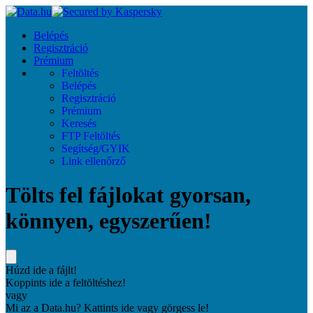
Belépés
Regisztráció
Prémium
Feltöltés
Belépés
Regisztráció
Prémium
Keresés
FTP Feltöltés
Segítség/GYIK
Link ellenőrző
Tölts fel fájlokat gyorsan,
könnyen, egyszerűen!
Húzd ide a fájlt!
Koppints ide a feltöltéshez!
vagy
Mi az a Data.hu? Kattints ide vagy görgess le!