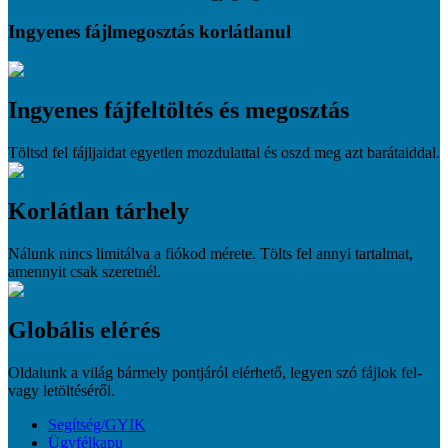
Ingyenes fájlmegosztás korlátlanul
Ingyenes fájfeltöltés és megosztás
Töltsd fel fájljaidat egyetlen mozdulattal és oszd meg azt barátaiddal.
Korlátlan tárhely
Nálunk nincs limitálva a fiókod mérete. Tölts fel annyi tartalmat,
amennyit csak szeretnél.
Globális elérés
Oldalunk a világ bármely pontjáról elérhető, legyen szó fájlok fel-
vagy letöltéséről.
Segítség/GYIK
Ügyfélkapu