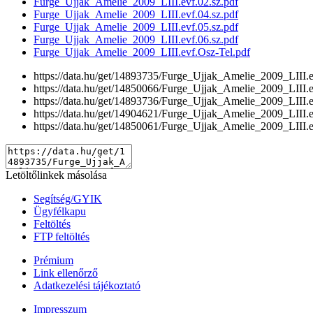
Furge_Ujjak_Amelie_2009_LIII.evf.02.sz.pdf
Furge_Ujjak_Amelie_2009_LIII.evf.04.sz.pdf
Furge_Ujjak_Amelie_2009_LIII.evf.05.sz.pdf
Furge_Ujjak_Amelie_2009_LIII.evf.06.sz.pdf
Furge_Ujjak_Amelie_2009_LIII.evf.Osz-Tel.pdf
https://data.hu/get/14893735/Furge_Ujjak_Amelie_2009_LIII.e
https://data.hu/get/14850066/Furge_Ujjak_Amelie_2009_LIII.e
https://data.hu/get/14893736/Furge_Ujjak_Amelie_2009_LIII.e
https://data.hu/get/14904621/Furge_Ujjak_Amelie_2009_LIII.e
https://data.hu/get/14850061/Furge_Ujjak_Amelie_2009_LIII.e
Letöltőlinkek másolása
Segítség/GYIK
Ügyfélkapu
Feltöltés
FTP feltöltés
Prémium
Link ellenőrző
Adatkezelési tájékoztató
Impresszum