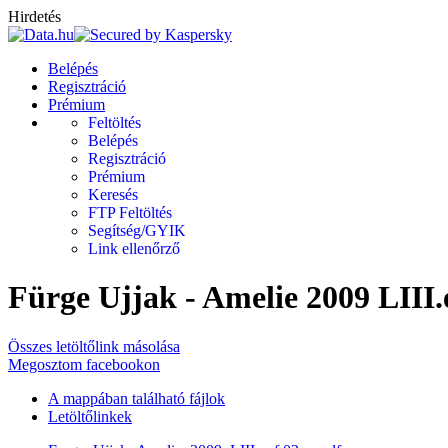
Hirdetés
Belépés
Regisztráció
Prémium
Feltöltés
Belépés
Regisztráció
Prémium
Keresés
FTP Feltöltés
Segítség/GYIK
Link ellenőrző
Fürge Ujjak - Amelie 2009 LIII.
Összes letöltőlink másolása
Megosztom facebookon
A mappában található fájlok
Letöltőlinkek