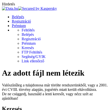
Hirdetés
Belépés
Regisztráció
Prémium
Feltöltés
Belépés
Regisztráció
Prémium
Keresés
FTP Feltöltés
Segítség/GYIK
Link ellenőrző
Az adott fájl nem létezik
Valószínűleg a tulajdonosa már törölte rendszerünkből, vagy a 2001.
évi CVIII. törvény alapján, jogsértés miatt került eltávolításra.
De ne csüggedj, használd a lenti keresőt, vagy nézz szét az
ajánlóban!
Keresés