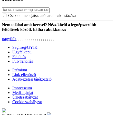
Csak online lejátszható tartalmak listázása
Nem találod amit keresel? Nézz körül a legnépszerűbb
feltöltések között, hátha rábukkansz:
nagyfiúk
,
,
,
,
,
,
,
,
,
,
,
,
,
,
,
,
,
,
,
Segítség/GYIK
Ügyfélkapu
Feltöltés
FTP feltöltés
Prémium
Link ellenőrző
Adatkezelési tájékoztató
Impresszum
Médiaajánlat
Üzletszabályzat
Cookie szabályzat