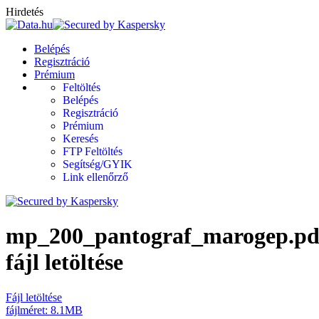
Hirdetés
Belépés
Regisztráció
Prémium
Feltöltés
Belépés
Regisztráció
Prémium
Keresés
FTP Feltöltés
Segítség/GYIK
Link ellenőrző
mp_200_pantograf_marogep.pd
fájl letöltése
Fájl letöltése
fájlméret: 8.1MB