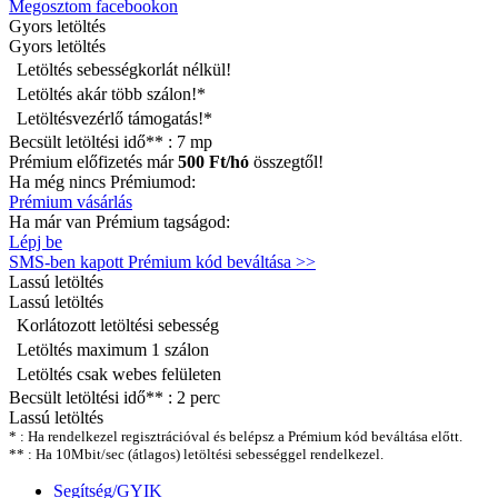
Megosztom facebookon
Gyors
letöltés
Gyors letöltés
Letöltés sebességkorlát nélkül!
Letöltés akár több szálon!*
Letöltésvezérlő támogatás!*
Becsült letöltési idő** :
7 mp
Prémium előfizetés már
500 Ft/hó
összegtől!
Ha még nincs Prémiumod:
Prémium vásárlás
Ha már van Prémium tagságod:
Lépj be
SMS-ben kapott Prémium kód beváltása >>
Lassú
letöltés
Lassú letöltés
Korlátozott letöltési sebesség
Letöltés maximum 1 szálon
Letöltés csak webes felületen
Becsült letöltési idő** :
2 perc
Lassú letöltés
* : Ha rendelkezel regisztrációval és belépsz a Prémium kód beváltása előtt.
** : Ha 10Mbit/sec (átlagos) letöltési sebességgel rendelkezel.
Segítség/GYIK