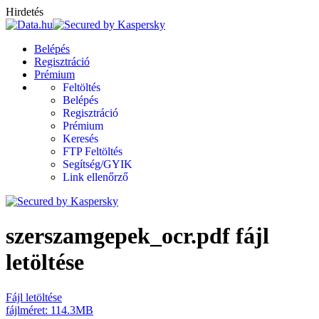
Hirdetés
Belépés
Regisztráció
Prémium
Feltöltés
Belépés
Regisztráció
Prémium
Keresés
FTP Feltöltés
Segítség/GYIK
Link ellenőrző
szerszamgepek_ocr.pdf fájl
letöltése
Fájl letöltése
fájlméret: 114.3MB