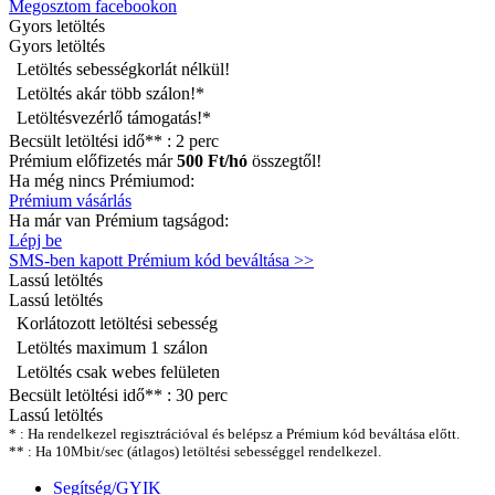
Megosztom facebookon
Gyors
letöltés
Gyors letöltés
Letöltés sebességkorlát nélkül!
Letöltés akár több szálon!*
Letöltésvezérlő támogatás!*
Becsült letöltési idő** :
2 perc
Prémium előfizetés már
500 Ft/hó
összegtől!
Ha még nincs Prémiumod:
Prémium vásárlás
Ha már van Prémium tagságod:
Lépj be
SMS-ben kapott Prémium kód beváltása >>
Lassú
letöltés
Lassú letöltés
Korlátozott letöltési sebesség
Letöltés maximum 1 szálon
Letöltés csak webes felületen
Becsült letöltési idő** :
30 perc
Lassú letöltés
* : Ha rendelkezel regisztrációval és belépsz a Prémium kód beváltása előtt.
** : Ha 10Mbit/sec (átlagos) letöltési sebességgel rendelkezel.
Segítség/GYIK