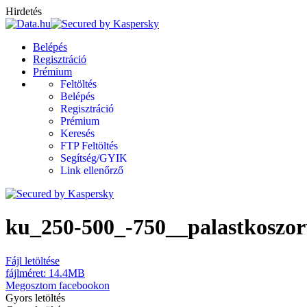
Hirdetés
Belépés
Regisztráció
Prémium
Feltöltés
Belépés
Regisztráció
Prémium
Keresés
FTP Feltöltés
Segítség/GYIK
Link ellenőrző
ku_250-500_-750__palastkoszor
Fájl letöltése
fájlméret: 14.4MB
Megosztom facebookon
Gyors
letöltés