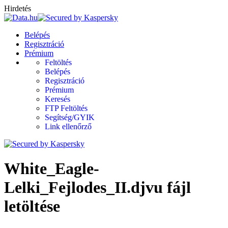
Hirdetés
Belépés
Regisztráció
Prémium
Feltöltés
Belépés
Regisztráció
Prémium
Keresés
FTP Feltöltés
Segítség/GYIK
Link ellenőrző
White_Eagle-
Lelki_Fejlodes_II.djvu fájl
letöltése