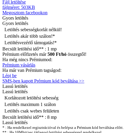
Fájl letöltése
fájlméret: 503KB
Megosztom facebookon
Gyors
letöltés
Gyors letöltés
Letöltés sebességkorlát nélkül!
Letöltés akár több szálon!*
Letöltésvezérlő támogatás!*
Becsült letöltési idő** :
1 mp
Prémium előfizetés már
500 Ft/hó
összegtől!
Ha még nincs Prémiumod:
Prémium vásárlás
Ha már van Prémium tagságod:
Lépj be
SMS-ben kapott Prémium kód beváltása >>
Lassú
letöltés
Lassú letöltés
Korlátozott letöltési sebesség
Letöltés maximum 1 szálon
Letöltés csak webes felületen
Becsült letöltési idő** :
8 mp
Lassú letöltés
* : Ha rendelkezel regisztrációval és belépsz a Prémium kód beváltása előtt.
** : Ha 10Mbit/sec (átlagos) letöltési sebességgel rendelkezel.