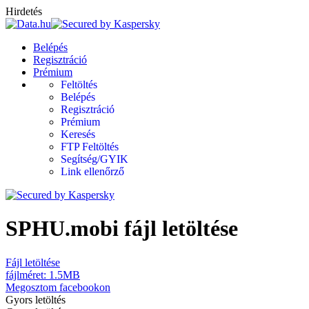
Hirdetés
Belépés
Regisztráció
Prémium
Feltöltés
Belépés
Regisztráció
Prémium
Keresés
FTP Feltöltés
Segítség/GYIK
Link ellenőrző
SPHU.mobi fájl letöltése
Fájl letöltése
fájlméret: 1.5MB
Megosztom facebookon
Gyors
letöltés