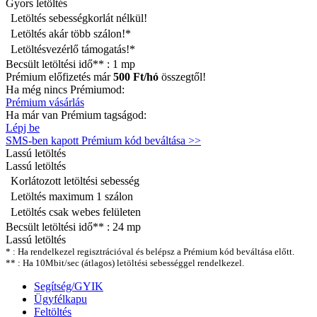
Gyors letöltés
Letöltés sebességkorlát nélkül!
Letöltés akár több szálon!*
Letöltésvezérlő támogatás!*
Becsült letöltési idő** :
1 mp
Prémium előfizetés már
500 Ft/hó
összegtől!
Ha még nincs Prémiumod:
Prémium vásárlás
Ha már van Prémium tagságod:
Lépj be
SMS-ben kapott Prémium kód beváltása >>
Lassú
letöltés
Lassú letöltés
Korlátozott letöltési sebesség
Letöltés maximum 1 szálon
Letöltés csak webes felületen
Becsült letöltési idő** :
24 mp
Lassú letöltés
* : Ha rendelkezel regisztrációval és belépsz a Prémium kód beváltása előtt.
** : Ha 10Mbit/sec (átlagos) letöltési sebességgel rendelkezel.
Segítség/GYIK
Ügyfélkapu
Feltöltés